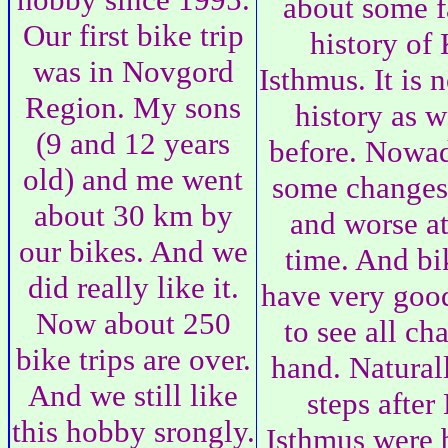
about some f
Our first bike trip
history of 
was in Novgord
Isthmus. It is 
Region. My sons
history as 
(9 and 12 years
before. Nowa
old) and me went
some changes 
about 30 km by
and worse a
our bikes. And we
time. And bik
did really like it.
have very good
Now about 250
to see all cha
bike trips are over.
hand. Naturall
And we still like
steps after
this hobby srongly.
Isthmus were b