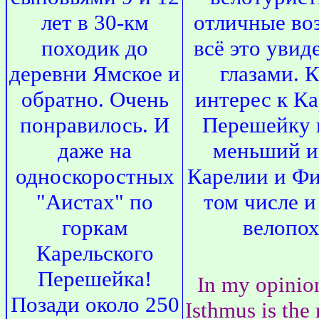
лет в 30-км
отличные во
походик до
всё это увид
деревни Ямское и
глазами. 
обратно. Очень
интерес к К
понравилось. И
Перешейку 
даже на
меньший и
односкоростных
Карелии и Фи
"Аистах" по
том числе и
горкам
велопох
Карельского
Перешейка!
In my opinio
Позади около 250
Isthmus is the