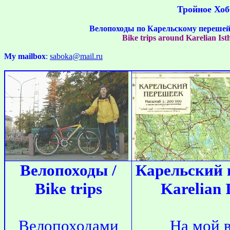
Тройное Хобб
Велопоходы по Карельскому перешейк
Bike trips around Karelian Isth
My mailbox
:
saboka@mail.ru
Велопоходы /
Карельский 
Bike trips
Karelian 
Велопоходами
На мой в