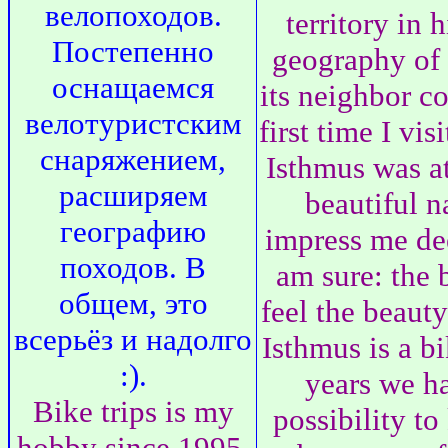
велопоходов.
territory in 
Постепенно
geography of
оснащаемся
its neighbor co
велотуристским
first time I vis
снаряжением,
Isthmus was a
расширяем
beautiful n
географию
impress me de
походов. В
am sure: the 
общем, это
feel the beauty
всерьёз и надолго
Isthmus is a bi
:).
years we h
Bike trips is my
possibility to
hobby since 1995.