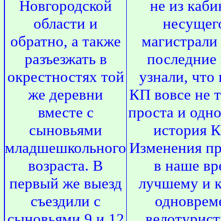
Новгородской
не из каби
области и
несущег
обратно, а также
магистрали 
разъезжать в
последние
окрестностях той
узнали, что
же деревни
КП вовсе не т
вместе с
проста и одно
сыновьями
история К
младшешкольного
Изменения пр
возраста. В
в наше вр
первый же выезд
лучшему и 
съездили с
одноврем
сыновьями 9 и 12
велотурис