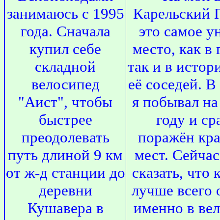
занимаюсь с 1995
Карельский 
года. Сначала
это самое у
купил себе
место, как в
складной
так и в истор
велосипед
её соседей. В
"Аист", чтобы
я побывал на
быстрее
году и ср
преодолевать
поражён кра
путь длиной 9 км
мест. Сейчас
от ж-д станции до
сказать, что
деревни
лучше всего
Кушавера в
именно в вел